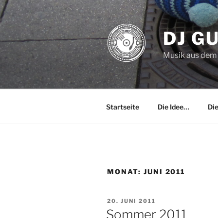
Zum
Inhalt
springen
DJ G
Musik aus dem
Startseite
Die Idee…
Di
MONAT:
JUNI 2011
VERÖFFENTLICHT
20. JUNI 2011
AM
Sommer 2011