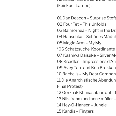
(Feinkost Lampe):
01 Dan Deacon – Surprise Stef
02 Four Tet – This Unfolds
03 Balmorhea – Night in the D
04 Hauschka – Schönes Mädc
05 Magic Arm – My My
*06 Schatzsuche, Koordinante
07 Kashiwa Daisuke – Silver 
08 Kreidler – Impressions d’Af
09 Avey Tare and Kria Brekka
10 Rachel’s – My Dear Compan
11 Die Anarchistische Abendunt
Final Protest)
12 Oorzhak Khunashtaar-ool – 
13 Nils frahm und anne müller –
14 Hey-O-Hansen – Jungle
15 Kandis – Fingers