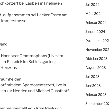
hkonzert bei Laube’s in Frielingen
Juli 2024
März 2024
R., aufgenommen bei Lecker Essen am
 Limmerstrasse
Februar 2024
Januar 2024
Dezember 202
Band
November 20
z
 – Hannover Grammophons (Live am
Oktober 2023
beim Picknick im Schlossgarten)
 Horizons
August 2023
Juli 2023
hnraumhelden
f mit dem Spardosenterzett, live in
Juni 2023
rich zur Nedden und Michael Quasthoff,
Februar 2023
September 20
usammengestellt von Arne Paulsson