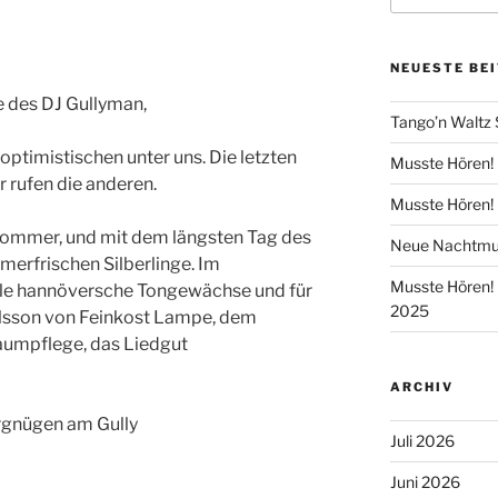
NEUESTE BE
 des DJ Gullyman,
Tango’n Waltz
optimistischen unter uns. Die letzten
Musste Hören! 
rufen die anderen.
Musste Hören! 
Sommer, und mit dem längsten Tag des
Neue Nachtmus
merfrischen Silberlinge. Im
Musste Hören! 
ele hannöversche Tongewächse und für
2025
ulsson von Feinkost Lampe, dem
aumpflege, das Liedgut
ARCHIV
rgnügen am Gully
Juli 2026
Juni 2026