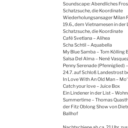
Soundscape: Abendliches Frosc
Schatzsuche, die Koordinate
Wiederholungsansager Milan 
19.6., dem Vietnamesen in der
Schatzsuche, die Koordinate
Café Svetlana – Alihea
Scha Schtil – Aquabella
My Blue Samba – Tom Kölling 
Salsa Del Alma – Nené Vasque
Penny Serenade (Pfenniglied)
24.7. auf Schloß Landestrost 
In Love With An Old Man – Mo‘
Catch your love – Juice Box
Ein Lindener in der List – Wo
Summertime – Thomas Quasthof
der Fitz Oblong Show von Diet
Ballhof
Nachtschiene ab ca. 21 Uhr, z