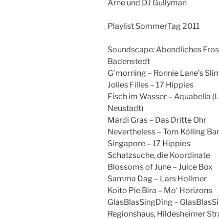
Arne und DJ Gullyman
Playlist SommerTag 2011
Soundscape: Abendliches Fros
Badenstedt
G’morning – Ronnie Lane’s Sl
Jolies Filles – 17 Hippies
Fisch im Wasser – Aquabella (L
Neustadt)
Mardi Gras – Das Dritte Ohr
Nevertheless – Tom Kölling Ba
Singapore – 17 Hippies
Schatzsuche, die Koordinate
Blossoms of June – Juice Box
Samma Dag – Lars Hollmer
Koito Pie Bira – Mo‘ Horizons
GlasBlasSingDing – GlasBlasSi
Regionshaus, Hildesheimer Str