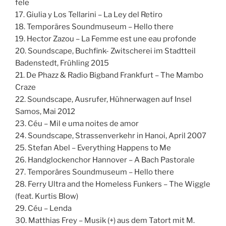
fele
17. Giulia y Los Tellarini – La Ley del Retiro
18. Temporäres Soundmuseum – Hello there
19. Hector Zazou – La Femme est une eau profonde
20. Soundscape, Buchfink- Zwitscherei im Stadtteil
Badenstedt, Frühling 2015
21. De Phazz & Radio Bigband Frankfurt – The Mambo
Craze
22. Soundscape, Ausrufer, Hühnerwagen auf Insel
Samos, Mai 2012
23. Céu – Mil e uma noites de amor
24. Soundscape, Strassenverkehr in Hanoi, April 2007
25. Stefan Abel – Everything Happens to Me
26. Handglockenchor Hannover – A Bach Pastorale
27. Temporäres Soundmuseum – Hello there
28. Ferry Ultra and the Homeless Funkers – The Wiggle
(feat. Kurtis Blow)
29. Céu – Lenda
30. Matthias Frey – Musik (+) aus dem Tatort mit M.