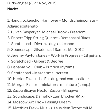
Furtwängler (-), 22.Nov., 2015
Nacht
1. Handglockenchor Hannover – Mondscheinsonate –
Adagio sostenuto
2. Djivan Gasparyan; Michael Brook – Freedom
3. Robert Fripp String Quintet – Yamanashi Blues
4. Scratchpad – Diva in a dug-out canoe
5. Soundscape, Zikaden auf Samos, Mai 2012
6. Jeremy Payton Jones – Work in Progress – 18 guitars
7. Scratchpad – Gilbert & George
8. Bahama Soul Club – But rich rhythms
9. Scratchpad – Mazda small screen
10. Hector Zazou – Le Fils du grand compositeur
11. Morgan Fisher – miniatures miniature (comp.)
12. Zazou Bicaye/ Hector Zazou – Binagwe
13. Soundscape, Dampflok zum Brocken (Mix)
14. Moscow Art Trio – Passing Dream
15. Matthias Frey – Musik (+) aus dem Tatort mit M.