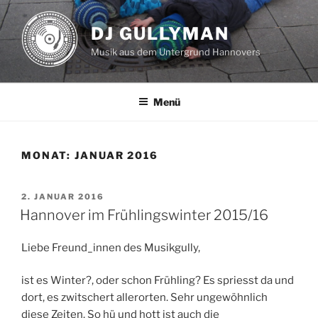
Zum
Inhalt
DJ GULLYMAN
springen
Musik aus dem Untergrund Hannovers
Menü
MONAT:
JANUAR 2016
VERÖFFENTLICHT
2. JANUAR 2016
AM
Hannover im Frühlingswinter 2015/16
Liebe Freund_innen des Musikgully,
ist es Winter?, oder schon Frühling? Es spriesst da und
dort, es zwitschert allerorten. Sehr ungewöhnlich
diese Zeiten. So hü und hott ist auch die