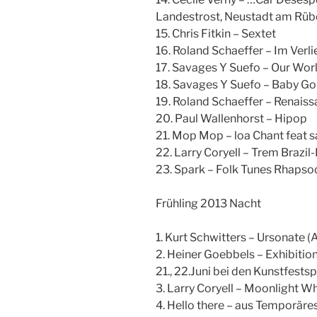
Landestrost, Neustadt am Rü
15. Chris Fitkin – Sextet
16. Roland Schaeffer – Im Verli
17. Savages Y Suefo – Our Worl
18. Savages Y Suefo – Baby G
19. Roland Schaeffer – Renais
20. Paul Wallenhorst – Hipop
21. Mop Mop – loa Chant feat s
22. Larry Coryell – Trem Brazil-
23. Spark – Folk Tunes Rhapso
Frühling 2013 Nacht
1. Kurt Schwitters – Ursonate 
2. Heiner Goebbels – Exhibition
21., 22.Juni bei den Kunstfest
3. Larry Coryell – Moonlight W
4. Hello there – aus Temporä