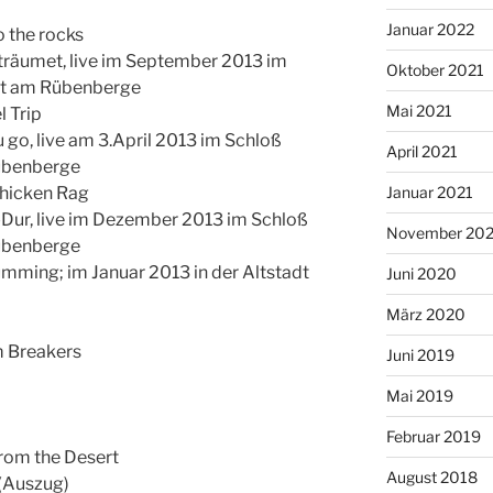
Januar 2022
o the rocks
eträumet, live im September 2013 im
Oktober 2021
dt am Rübenberge
Mai 2021
l Trip
u go, live am 3.April 2013 im Schloß
April 2021
übenberge
Chicken Rag
Januar 2021
is-Dur, live im Dezember 2013 im Schloß
November 20
übenberge
mming; im Januar 2013 in der Altstadt
Juni 2020
März 2020
m Breakers
Juni 2019
Mai 2019
Februar 2019
rom the Desert
August 2018
 (Auszug)