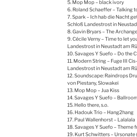
5. Mop Mop – black ivory
6. Roland Schaeffer – Talking t
7. Spark – Ich hab die Nacht g
Schloß Landestrost in Neusta
8. Gavin Bryars – The Archange
9. Cécile Verny – Time to let yo
Landestrost in Neustadt am R
10. Savages Y Suefo – Do the 
11. Modern String – Fuge III C
Landestrost in Neustadt am R
12. Soundscape: Raindrops Dru
von Piestany, Slowakei
13. Mop Mop – Jua Kiss
14. Savages Y Suefo – Ballroo
15. Hello there, s.o.
16. Hadouk Trio – Hang2hang
17. Paul Wallenhorst – Lalalala
18. Savages Y Suefo – Theme f
19. Kurt Schwitters – Ursonate