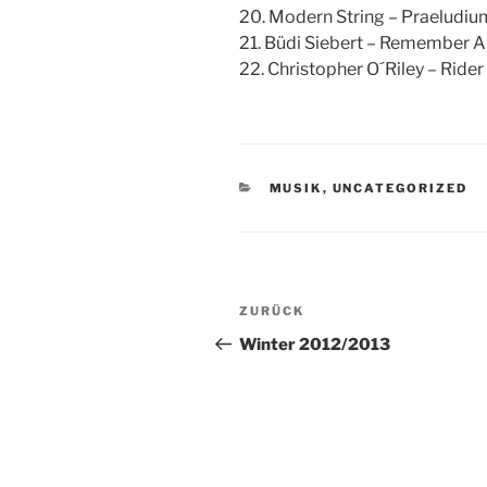
20. Modern String – Praeludiu
21. Büdi Siebert – Remember Al
22. Christopher O´Riley – Ride
KATEGORIEN
MUSIK
,
UNCATEGORIZED
Beitragsnavigation
Vorheriger
ZURÜCK
Beitrag
Winter 2012/2013