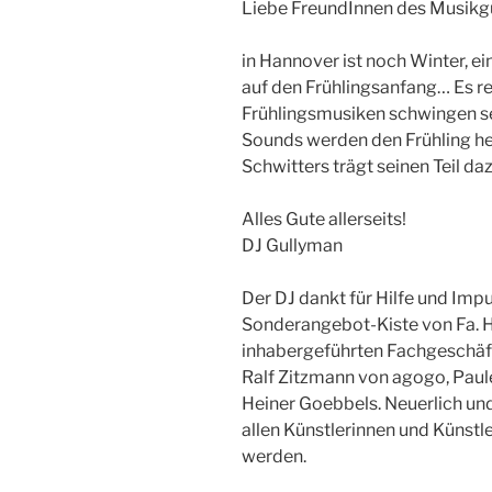
Liebe FreundInnen des Musikgu
in Hannover ist noch Winter, ei
auf den Frühlingsanfang… Es re
Frühlingsmusiken schwingen se
Sounds werden den Frühling he
Schwitters trägt seinen Teil daz
Alles Gute allerseits!
DJ Gullyman
Der DJ dankt für Hilfe und Im
Sonderangebot-Kiste von Fa. 
inhabergeführten Fachgeschäft 
Ralf Zitzmann von agogo, Paule
Heiner Goebbels. Neuerlich und
allen Künstlerinnen und Künstl
werden.