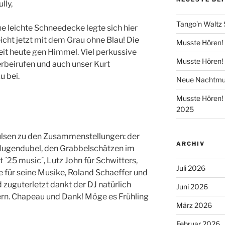
lly,
Tango’n Waltz
ne leichte Schneedecke legte sich hier
icht jetzt mit dem Grau ohne Blau! Die
Musste Hören! 
it heute gen Himmel. Viel perkussive
Musste Hören! 
rbeirufen und auch unser Kurt
u bei.
Neue Nachtmus
Musste Hören! 
2025
pulsen zu den Zusammenstellungen: der
ARCHIV
Hugendubel, den Grabbelschätzen im
´25 music´, Lutz John für Schwitters,
Juli 2026
 für seine Musike, Roland Schaeffer und
 zuguterletzt dankt der DJ natürlich
Juni 2026
ern. Chapeau und Dank! Möge es Frühling
März 2026
Februar 2026