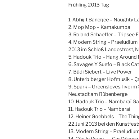
Frühling 2013 Tag
1. Abhijit Banerjee – Naughty L
2. Mop Mop – Kamakumba
3. Roland Schaeffer – Tripsee 
4. Modern String – Praeludium X
2013 im Schloß Landestrost, 
5. Hadouk Trio – Hang Around
6. Savages Y Suefo – Black Cat
7. Büdi Siebert – Live Power
8. Unterbiberger Hofmusik – Ç
9. Spark – Greensleves, live i
Neustadt am Rübenberge
10. Hadouk Trio – Nambaraï Ga
11. Hadouk Trio – Nambaraï
12. Heiner Goebbels – The Thing
22.Juni 2013 bei den Kunstfes
13. Modern String – Praeludium
14. Cécile Verny – …Car Désesp