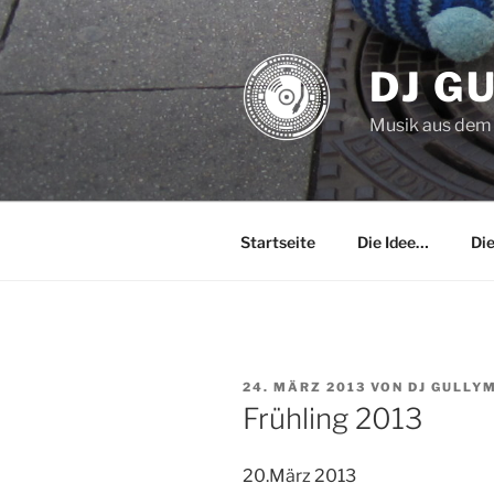
Zum
Inhalt
springen
DJ G
Musik aus dem
Startseite
Die Idee…
Di
VERÖFFENTLICHT
24. MÄRZ 2013
VON
DJ GULLY
AM
Frühling 2013
20.März 2013