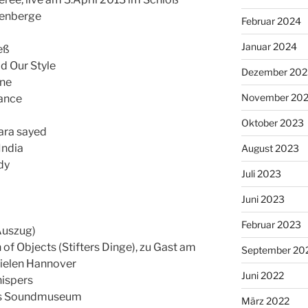
benberge
Februar 2024
Januar 2024
eß
d Our Style
Dezember 202
one
November 20
sance
Oktober 2023
ara sayed
India
August 2023
dy
Juli 2023
Juni 2023
Februar 2023
(Auszug)
 of Objects (Stifters Dinge), zu Gast am
September 20
spielen Hannover
Juni 2022
hispers
res Soundmuseum
März 2022