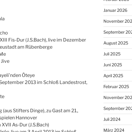
Januar 2026
ala
November 20
September 20
Echo
III Fis-Dur (J.S.Bach), live im Dezember
August 2025
Neustadt am Rübenberge
 Me
Juli 2025
 Jive
Juni 2025
ayeli’nden Öteye
April 2025
m September 2013 im Schloß Landestrost,
Februar 2025
te
November 20
September 20
 (aus Stifters Dinge), zu Gast am 21.,
tspielen Hannover
Juli 2024
 XVII As-Dur (J.S.Bach)
März 2024
érée, live am 3.April 2013 im Schloß