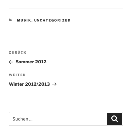
KATEGORIEN
MUSIK
,
UNCATEGORIZED
Beitragsnavigation
Vorheriger
ZURÜCK
Beitrag
Sommer 2012
Nächster
WEITER
Beitrag
Winter 2012/2013
Suchen
Suche
nach: