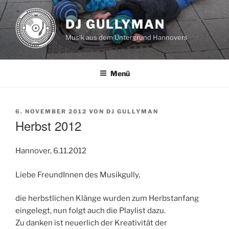
Zum
Inhalt
DJ GULLYMAN
springen
Musik aus dem Untergrund Hannovers
Menü
VERÖFFENTLICHT
6. NOVEMBER 2012
VON
DJ GULLYMAN
AM
Herbst 2012
Hannover, 6.11.2012
Liebe FreundInnen des Musikgully,
die herbstlichen Klänge wurden zum Herbstanfang
eingelegt, nun folgt auch die Playlist dazu.
Zu danken ist neuerlich der Kreativität der