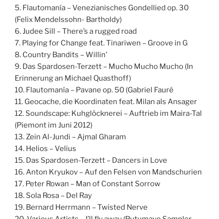
5. Flautomanía – Venezianisches Gondellied op. 30
(Felix Mendelssohn- Bartholdy)
6. Judee Sill – There’s a rugged road
7. Playing for Change feat. Tinariwen – Groove in G
8. Country Bandits – Willin’
9. Das Spardosen-Terzett – Mucho Mucho Mucho (In
Erinnerung an Michael Quasthoff)
10. Flautomanía – Pavane op. 50 (Gabriel Fauré
11. Geocache, die Koordinaten feat. Milan als Ansager
12. Soundscape: Kuhglöcknerei – Auftrieb im Maira-Tal
(Piemont im Juni 2012)
13. Zein Al-Jundi – Ajmal Gharam
14. Helios – Velius
15. Das Spardosen-Terzett – Dancers in Love
16. Anton Kryukov – Auf den Felsen von Mandschurien
17. Peter Rowan – Man of Constant Sorrow
18. Sola Rosa – Del Ray
19. Bernard Herrmann – Twisted Nerve
20. Various Artists – I’ll fly away (Putumayo Sampler