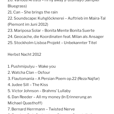
Bluegrass)
21. Can – She brings the rain
22. Soundscape: Kuhglöcknerei – Auftrieb im Maira-Tal
(Piemont im Juni 2012)
23. Mariposa Solar – Bonita Mente Bonita Suerte
24. Geocache, die Koordinaten feat. Milan als Ansager
25. Stockholm Lisboa Projekt – Unbekannter Titel
Herbst Nacht 2012
1. Pushmipulyu – Wake you
2. Watcha Clan – Osfour
3. Flautomanía – A Persian Poem op.22 (Reza Najfar)
4. Judee Sill – The Kiss
5. Victor Johnson – Brahms’ Lullaby
6. Dan Reeder – All my money (In Erinnerung an
Michael Quasthoff)
7. Bernard Herrmann – Twisted Nerve