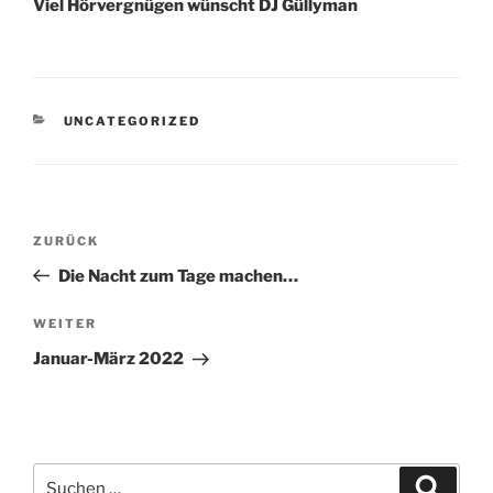
Viel Hörvergnügen wünscht DJ Güllyman
KATEGORIEN
UNCATEGORIZED
Beitragsnavigation
Vorheriger
ZURÜCK
Beitrag
Die Nacht zum Tage machen…
Nächster
WEITER
Beitrag
Januar-März 2022
Suchen
Suche