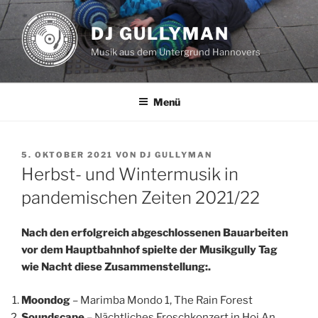
Zum
Inhalt
DJ GULLYMAN
springen
Musik aus dem Untergrund Hannovers
Menü
VERÖFFENTLICHT
5. OKTOBER 2021
VON
DJ GULLYMAN
AM
Herbst- und Wintermusik in
pandemischen Zeiten 2021/22
Nach den erfolgreich abgeschlossenen Bauarbeiten
vor dem Hauptbahnhof spielte der Musikgully Tag
wie Nacht diese Zusammenstellung:.
Moondog
– Marimba Mondo 1, The Rain Forest
Soundscape
– Nächtliches Froschkonzert in Hoi An