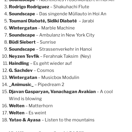
Rodrigo Rodriguez
– Shakuhachi Flute
Soundscape
– Das singende Müllauto in Hoi An
Toumani Diabaté, Sidiki Diabaté
– Jarabi
Wintergatan
– Marble Machine
Soundscape
– Ambulanz in New York City
Büdi Siebert
– Sunrise
Soundscape
– Strassenverkehr in Hanoi
Neyzen Tevfik
– Ferahnak Taksim (Ney)
Haindling
– Es geht wieder auf
G. Sachdev
– Cosmos
Wintergatan
– Musicbox Modulin
_Animusic_
– Pipedream 2
Djavan Gasparyan, Vanachagan Avakian
– A cool
Wind is blowing
Welten
– Matterhorn
Welten
– Es weint
Yatao & Ayasa
– Listen to the mountains